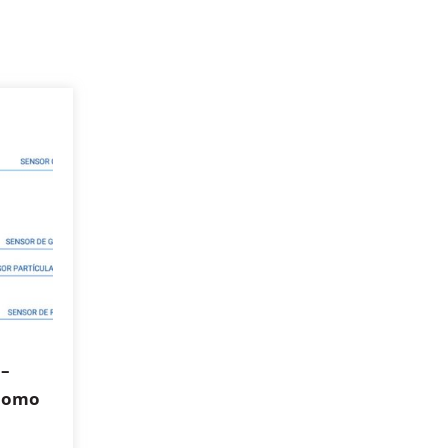
 –
nomo