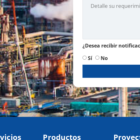
¿Desea recibir notifica
Sí
No
vicios
Productos
Proyec