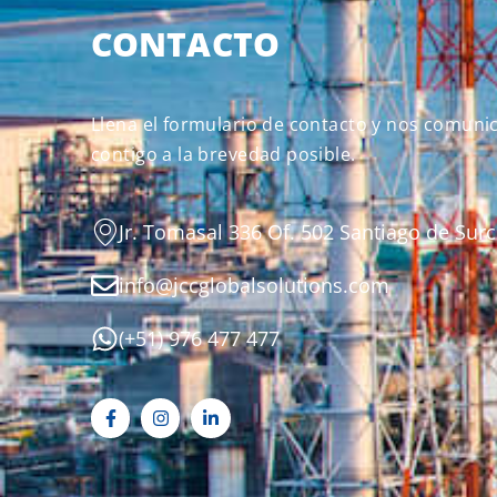
CONTACTO
Llena el formulario de contacto y nos comun
contigo a la brevedad posible.
Jr. Tomasal 336 Of. 502 Santiago de Surc
info@jccglobalsolutions.com
(+51) 976 477 477