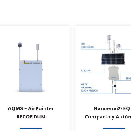
AQMS – AirPointer
Nanoenvi® EQ
RECORDUM
Compacto y Autó