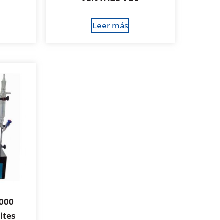
Leer más
000
ites