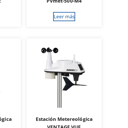
2
PVmet-500-M4
Leer más
ógica
Estación Metereológica
O
VENTAGE VUE