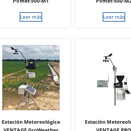
PVmet-500-M1
PVmet-500-M
Leer más
Leer más
Estación Metereológica
Estación Metereol
VENTAGE GroWeather
VENTAGE PR