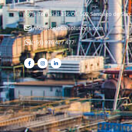
Jr. Tomasal 336 Of. 502 Santiago de Surc
info@jccglobalsolutions.com
(+51) 976 477 477