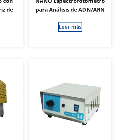
o con
NANO Espectrofotómetro
iz de
para Análisis de ADN/ARN
Leer más